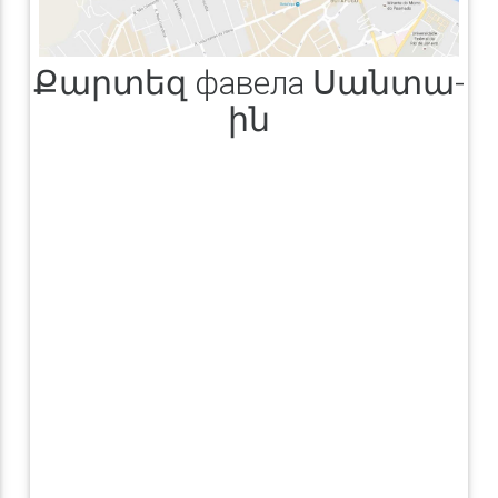
Քարտեզ фавела Սանտա-
ին