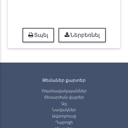
Տպել
Ներբեռնել
Թեմաներ քարտեր
Օդանավակայաններ
Տեսարժան վայրեր
Այլ
Նավակներ
Ավտոբուսը
Դպրոցի