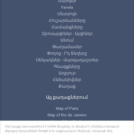
Մարզեր
Favela
Մետրոյի
Հուշարձանները
Համայնքները
Զբոսայգիներ - Այգիներ
Անում
Թաղամասեր
Փողոց - Րդ Տեղերը
Սենյակներ - մարզադաշտեր
Գնացքները
Աղբյուր
Հեծանիվներ
Քաղաք
Այլ քաղաքներում
Map of Paris
Map of Rio de Janeiro
Map of Sao Paulo
Մեր կայքը օգտագործում է cookie-ֆայլերը, եւ կիսվում է տեղեկատվության
Map of Toronto
միջոցով որոշումների Google-ն եւ սոցիալական մեդիայի, որպեսզի ձեզ